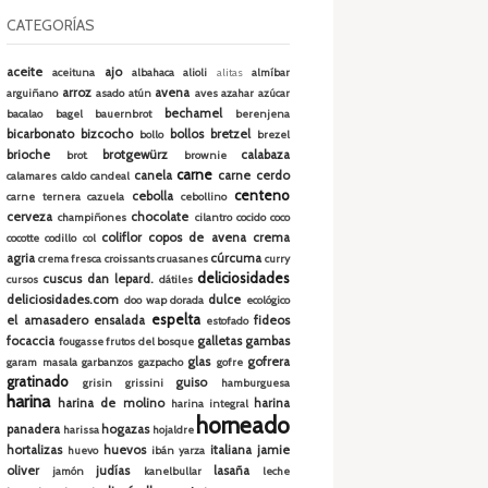
CATEGORÍAS
aceite
ajo
aceituna
albahaca
alioli
alitas
almíbar
arroz
avena
arguiñano
asado
atún
aves
azahar
azúcar
bechamel
bacalao
bagel
bauernbrot
berenjena
bicarbonato
bizcocho
bollos
bretzel
bollo
brezel
brioche
brotgewürz
calabaza
brot.
brownie
carne
canela
carne cerdo
calamares
caldo
candeal
centeno
cebolla
carne ternera
cazuela
cebollino
cerveza
chocolate
champiñones
cilantro
cocido
coco
coliflor
copos de avena
crema
cocotte
codillo
col
agria
cúrcuma
crema fresca
croissants
cruasanes
curry
deliciosidades
cuscus
dan lepard.
cursos
dátiles
deliciosidades.com
dulce
doo wap
dorada
ecológico
espelta
el amasadero
ensalada
fideos
estofado
focaccia
galletas
gambas
fougasse
frutos del bosque
glas
gofrera
garam masala
garbanzos
gazpacho
gofre
gratinado
guiso
grisin
grissini
hamburguesa
harina
harina de molino
harina
harina integral
horneado
panadera
hogazas
harissa
hojaldre
hortalizas
huevos
italiana
jamie
huevo
ibán yarza
oliver
judías
lasaña
jamón
kanelbullar
leche