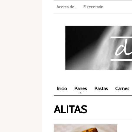
Acerca de..
El recetario
Inicio
Panes
Pastas
Carnes
ALITAS