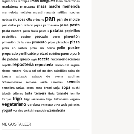
limón
llonguets
legumbres
lentejas
lomo
macarrones
masa madre
merienda
madalena
manzana
mermelada
molletes
muesli
naranja
natillas
noodles
pan
nueces
olla
pan de molde
noticias
orégano
pasta
pasas
pan dulce
pan rallado
papas
parmesano
patatas
pasta casera
pepinillos
pasta frolla
pasteis
pescado
pimentón
pepinillos.
pepino
pesto
pizza
pimiento
pimentón de la vera
pipas
pistachos
postre
pollo
pizza en sartén
pizza sin horno
preparado panificable
pretzel
puerro
puré
pudding
receta
de patatas
queso
recomendaciones
ragú
reposteria
repostería
repollo
rincón del segura
risotto
romero
rúcula
sal
sal maldon
saladillas
salsa de
tomate
salteado
salvado de avena
sardinas
semola
Schweinshaxe
semana santa
semillas.
sopa
setas
soja
semolina
setas.
soda bread
sushi
tarta
ternera
tomate
tabulé
talleres
tinta
tomillo
trigo
torrijas
trigo sarraceno
trigo.
tritordeum
vegano
vegetariano
verdura
wok
verduras
vino
yakisoba
yogurt
zanahoria
yorkies
yorkshire pudding
ME GUSTA LEER