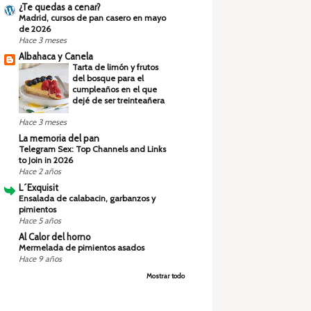
¿Te quedas a cenar?
Madrid, cursos de pan casero en mayo
de 2026
Hace 3 meses
Albahaca y Canela
Tarta de limón y frutos
del bosque para el
cumpleaños en el que
dejé de ser treinteañera
Hace 3 meses
La memoria del pan
Telegram Sex: Top Channels and Links
to Join in 2026
Hace 2 años
L´Exquisit
Ensalada de calabacin, garbanzos y
pimientos
Hace 5 años
Al Calor del horno
Mermelada de pimientos asados
Hace 9 años
Mostrar todo