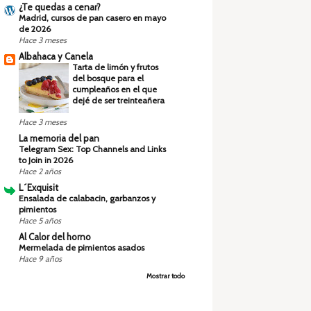
¿Te quedas a cenar?
Madrid, cursos de pan casero en mayo
de 2026
Hace 3 meses
Albahaca y Canela
Tarta de limón y frutos
del bosque para el
cumpleaños en el que
dejé de ser treinteañera
Hace 3 meses
La memoria del pan
Telegram Sex: Top Channels and Links
to Join in 2026
Hace 2 años
L´Exquisit
Ensalada de calabacin, garbanzos y
pimientos
Hace 5 años
Al Calor del horno
Mermelada de pimientos asados
Hace 9 años
Mostrar todo