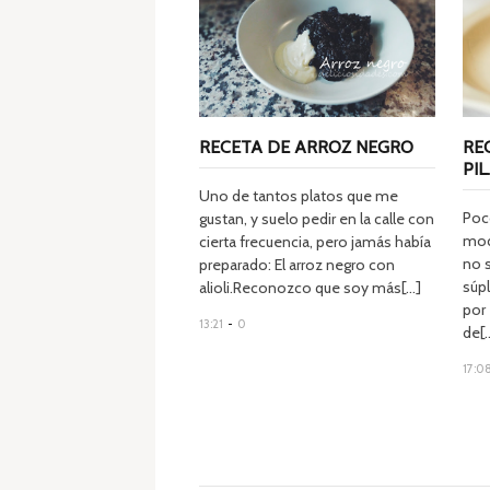
RECETA DE ARROZ NEGRO
RE
PIL.
Uno de tantos platos que me
Poco
gustan, y suelo pedir en la calle con
mod
cierta frecuencia, pero jamás había
no 
preparado: El arroz negro con
súp
alioli.Reconozco que soy más[...]
por
13:21
-
0
de[..
17:0