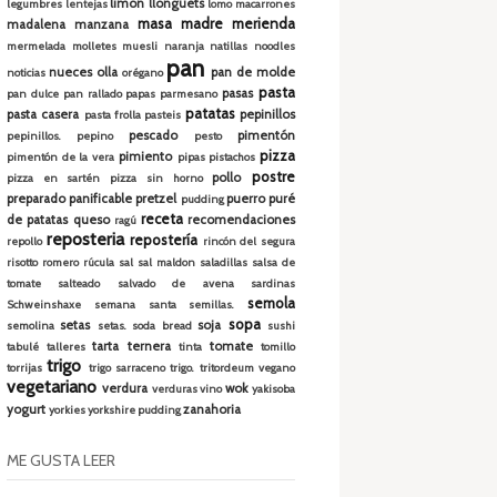
limón
llonguets
legumbres
lentejas
lomo
macarrones
masa madre
merienda
madalena
manzana
mermelada
molletes
muesli
naranja
natillas
noodles
pan
nueces
olla
pan de molde
noticias
orégano
pasta
pasas
pan dulce
pan rallado
papas
parmesano
patatas
pasta casera
pepinillos
pasta frolla
pasteis
pescado
pimentón
pepinillos.
pepino
pesto
pizza
pimiento
pimentón de la vera
pipas
pistachos
postre
pollo
pizza en sartén
pizza sin horno
preparado panificable
pretzel
puerro
puré
pudding
receta
de patatas
queso
recomendaciones
ragú
reposteria
repostería
repollo
rincón del segura
risotto
romero
rúcula
sal
sal maldon
saladillas
salsa de
tomate
salteado
salvado de avena
sardinas
semola
Schweinshaxe
semana santa
semillas.
sopa
setas
soja
semolina
setas.
soda bread
sushi
tarta
ternera
tomate
tabulé
talleres
tinta
tomillo
trigo
torrijas
trigo sarraceno
trigo.
tritordeum
vegano
vegetariano
verdura
wok
verduras
vino
yakisoba
yogurt
zanahoria
yorkies
yorkshire pudding
ME GUSTA LEER