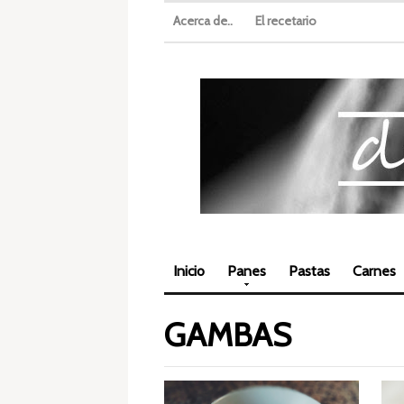
Acerca de..
El recetario
Inicio
Panes
Pastas
Carnes
GAMBAS