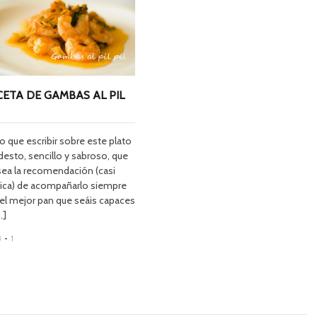
CETA DE GAMBAS AL PIL
 que escribir sobre este plato
esto, sencillo y sabroso, que
sea la recomendación (casi
lica) de acompañarlo siempre
 el mejor pan que seáis capaces
.]
8
-
1