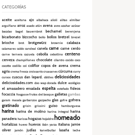
CATEGORÍAS
aceite
ajo
aceituna
albahaca
alioli
alitas
almíbar
arroz
avena
arguiñano
asado
atún
aves
azahar
azúcar
bechamel
bacalao
bagel
bauernbrot
berenjena
bicarbonato
bizcocho
bollos
bretzel
bollo
brezel
brioche
brotgewürz
calabaza
brot.
brownie
carne
canela
carne cerdo
calamares
caldo
candeal
centeno
cebolla
carne ternera
cazuela
cebollino
cerveza
chocolate
champiñones
cilantro
cocido
coco
coliflor
copos de avena
crema
cocotte
codillo
col
agria
cúrcuma
crema fresca
croissants
cruasanes
curry
deliciosidades
cuscus
dan lepard.
cursos
dátiles
deliciosidades.com
dulce
doo wap
dorada
ecológico
espelta
el amasadero
ensalada
fideos
estofado
focaccia
galletas
gambas
fougasse
frutos del bosque
glas
gofrera
garam masala
garbanzos
gazpacho
gofre
gratinado
guiso
grisin
grissini
hamburguesa
harina
harina de molino
harina
harina integral
horneado
panadera
hogazas
harissa
hojaldre
hortalizas
huevos
italiana
jamie
huevo
ibán yarza
oliver
judías
lasaña
jamón
kanelbullar
leche