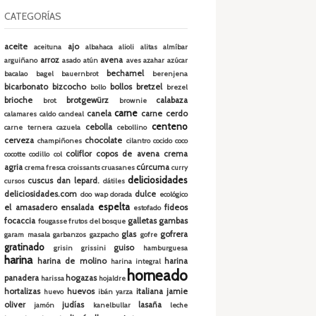
CATEGORÍAS
aceite
ajo
aceituna
albahaca
alioli
alitas
almíbar
arroz
avena
arguiñano
asado
atún
aves
azahar
azúcar
bechamel
bacalao
bagel
bauernbrot
berenjena
bicarbonato
bizcocho
bollos
bretzel
bollo
brezel
brioche
brotgewürz
calabaza
brot.
brownie
carne
canela
carne cerdo
calamares
caldo
candeal
centeno
cebolla
carne ternera
cazuela
cebollino
cerveza
chocolate
champiñones
cilantro
cocido
coco
coliflor
copos de avena
crema
cocotte
codillo
col
agria
cúrcuma
crema fresca
croissants
cruasanes
curry
deliciosidades
cuscus
dan lepard.
cursos
dátiles
deliciosidades.com
dulce
doo wap
dorada
ecológico
espelta
el amasadero
ensalada
fideos
estofado
focaccia
galletas
gambas
fougasse
frutos del bosque
glas
gofrera
garam masala
garbanzos
gazpacho
gofre
gratinado
guiso
grisin
grissini
hamburguesa
harina
harina de molino
harina
harina integral
horneado
panadera
hogazas
harissa
hojaldre
hortalizas
huevos
italiana
jamie
huevo
ibán yarza
oliver
judías
lasaña
jamón
kanelbullar
leche