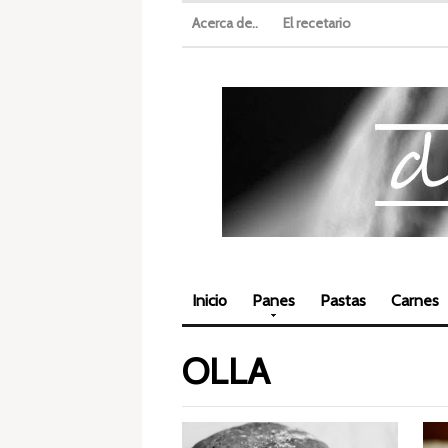
Acerca de..
El recetario
Inicio
Panes
Pastas
Carnes
OLLA