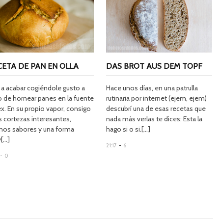
CETA DE PAN EN OLLA
DAS BROT AUS DEM TOPF
 a acabar cogiéndole gusto a
Hace unos días, en una patrulla
o de hornear panes en la fuente
rutinaria por internet (ejem, ejem)
x. En su propio vapor, consigo
descubrí una de esas recetas que
s cortezas interesantes,
nada más verlas te dices: Esta la
nos sabores y una forma
hago si o si.[...]
...]
21:17
-
6
-
0