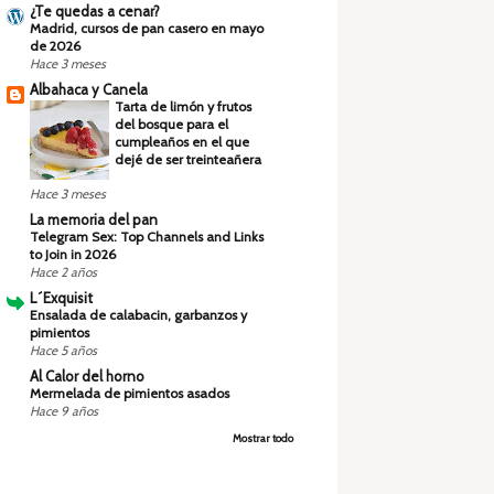
¿Te quedas a cenar?
Madrid, cursos de pan casero en mayo
de 2026
Hace 3 meses
Albahaca y Canela
Tarta de limón y frutos
del bosque para el
cumpleaños en el que
dejé de ser treinteañera
Hace 3 meses
La memoria del pan
Telegram Sex: Top Channels and Links
to Join in 2026
Hace 2 años
L´Exquisit
Ensalada de calabacin, garbanzos y
pimientos
Hace 5 años
Al Calor del horno
Mermelada de pimientos asados
Hace 9 años
Mostrar todo