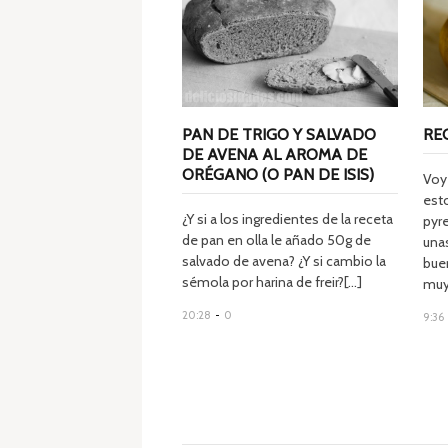
PAN DE TRIGO Y SALVADO
RE
DE AVENA AL AROMA DE
ORÉGANO (O PAN DE ISIS)
Voy
est
¿Y si a los ingredientes de la receta
pyre
de pan en olla le añado 50g de
una
salvado de avena? ¿Y si cambio la
bue
sémola por harina de freir?[...]
muy[
20:28
-
0
9:36