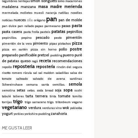
limón
llonguets
legumbres
lentejas
lomo
macarrones
masa madre
merienda
madalena
manzana
mermelada
molletes
muesli
naranja
natillas
noodles
pan
nueces
olla
pan de molde
noticias
orégano
pasta
pasas
pan dulce
pan rallado
papas
parmesano
patatas
pasta casera
pepinillos
pasta frolla
pasteis
pescado
pimentón
pepinillos.
pepino
pesto
pizza
pimiento
pimentón de la vera
pipas
pistachos
postre
pollo
pizza en sartén
pizza sin horno
preparado panificable
pretzel
puerro
puré
pudding
receta
de patatas
queso
recomendaciones
ragú
reposteria
repostería
repollo
rincón del segura
risotto
romero
rúcula
sal
sal maldon
saladillas
salsa de
tomate
salteado
salvado de avena
sardinas
semola
Schweinshaxe
semana santa
semillas.
sopa
setas
soja
semolina
setas.
soda bread
sushi
tarta
ternera
tomate
tabulé
talleres
tinta
tomillo
trigo
torrijas
trigo sarraceno
trigo.
tritordeum
vegano
vegetariano
verdura
wok
verduras
vino
yakisoba
yogurt
zanahoria
yorkies
yorkshire pudding
ME GUSTA LEER