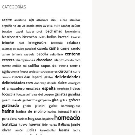
CATEGORÍAS
aceite
ajo
aceituna
albahaca
alioli
alitas
almíbar
arroz
avena
arguiñano
asado
atún
aves
azahar
azúcar
bechamel
bacalao
bagel
bauernbrot
berenjena
bicarbonato
bizcocho
bollos
bretzel
bollo
brezel
brioche
brotgewürz
calabaza
brot.
brownie
carne
canela
carne cerdo
calamares
caldo
candeal
centeno
cebolla
carne ternera
cazuela
cebollino
cerveza
chocolate
champiñones
cilantro
cocido
coco
coliflor
copos de avena
crema
cocotte
codillo
col
agria
cúrcuma
crema fresca
croissants
cruasanes
curry
deliciosidades
cuscus
dan lepard.
cursos
dátiles
deliciosidades.com
dulce
doo wap
dorada
ecológico
espelta
el amasadero
ensalada
fideos
estofado
focaccia
galletas
gambas
fougasse
frutos del bosque
glas
gofrera
garam masala
garbanzos
gazpacho
gofre
gratinado
guiso
grisin
grissini
hamburguesa
harina
harina de molino
harina
harina integral
horneado
panadera
hogazas
harissa
hojaldre
hortalizas
huevos
italiana
jamie
huevo
ibán yarza
oliver
judías
lasaña
jamón
kanelbullar
leche