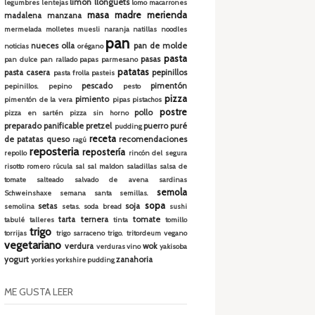
limón
llonguets
legumbres
lentejas
lomo
macarrones
masa madre
merienda
madalena
manzana
mermelada
molletes
muesli
naranja
natillas
noodles
pan
nueces
olla
pan de molde
noticias
orégano
pasta
pasas
pan dulce
pan rallado
papas
parmesano
patatas
pasta casera
pepinillos
pasta frolla
pasteis
pescado
pimentón
pepinillos.
pepino
pesto
pizza
pimiento
pimentón de la vera
pipas
pistachos
postre
pollo
pizza en sartén
pizza sin horno
preparado panificable
pretzel
puerro
puré
pudding
receta
de patatas
queso
recomendaciones
ragú
reposteria
repostería
repollo
rincón del segura
risotto
romero
rúcula
sal
sal maldon
saladillas
salsa de
tomate
salteado
salvado de avena
sardinas
semola
Schweinshaxe
semana santa
semillas.
sopa
setas
soja
semolina
setas.
soda bread
sushi
tarta
ternera
tomate
tabulé
talleres
tinta
tomillo
trigo
torrijas
trigo sarraceno
trigo.
tritordeum
vegano
vegetariano
verdura
wok
verduras
vino
yakisoba
yogurt
zanahoria
yorkies
yorkshire pudding
ME GUSTA LEER