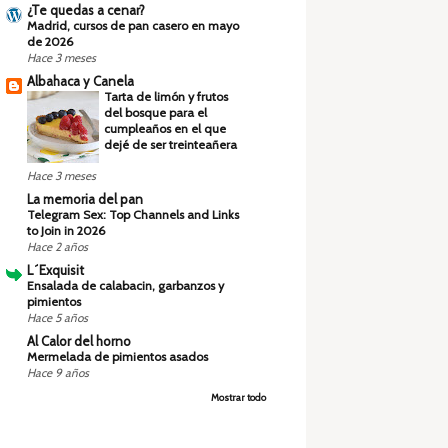
¿Te quedas a cenar?
Madrid, cursos de pan casero en mayo
de 2026
Hace 3 meses
Albahaca y Canela
Tarta de limón y frutos
del bosque para el
cumpleaños en el que
dejé de ser treinteañera
Hace 3 meses
La memoria del pan
Telegram Sex: Top Channels and Links
to Join in 2026
Hace 2 años
L´Exquisit
Ensalada de calabacin, garbanzos y
pimientos
Hace 5 años
Al Calor del horno
Mermelada de pimientos asados
Hace 9 años
Mostrar todo