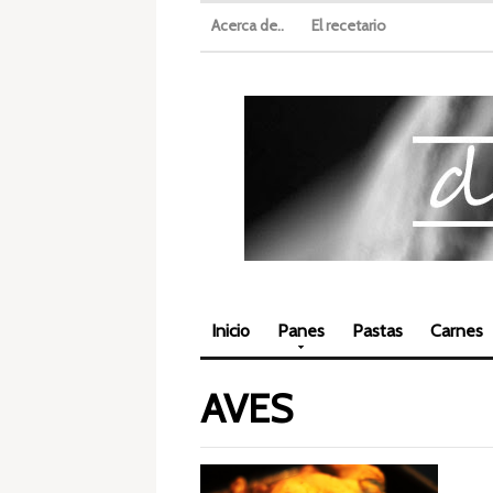
Acerca de..
El recetario
Inicio
Panes
Pastas
Carnes
AVES