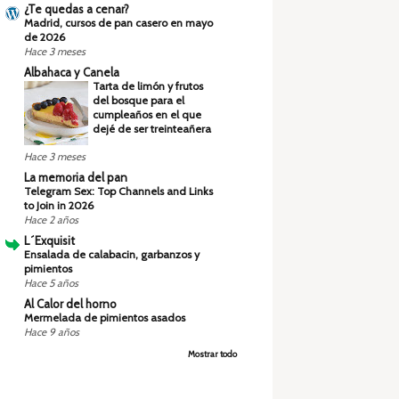
¿Te quedas a cenar?
Madrid, cursos de pan casero en mayo
de 2026
Hace 3 meses
Albahaca y Canela
Tarta de limón y frutos
del bosque para el
cumpleaños en el que
dejé de ser treinteañera
Hace 3 meses
La memoria del pan
Telegram Sex: Top Channels and Links
to Join in 2026
Hace 2 años
L´Exquisit
Ensalada de calabacin, garbanzos y
pimientos
Hace 5 años
Al Calor del horno
Mermelada de pimientos asados
Hace 9 años
Mostrar todo