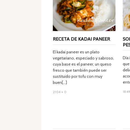
RECETA DE KADAI PANEER
SO
PE
El kadai paneer es un plato
Día 
vegetariano, especiado y sabroso,
que 
cuya base es el paneer, un queso
deli
fresco que también puede ser
aco
sustituido por tofu con muy
ento
buen[...]
18:4
21:04
-
0