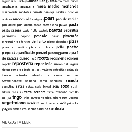
limón
llonguets
legumbres
lentejas
lomo
macarrones
masa madre
merienda
madalena
manzana
mermelada
molletes
muesli
naranja
natillas
noodles
pan
nueces
olla
pan de molde
noticias
orégano
pasta
pasas
pan dulce
pan rallado
papas
parmesano
patatas
pasta casera
pepinillos
pasta frolla
pasteis
pescado
pimentón
pepinillos.
pepino
pesto
pizza
pimiento
pimentón de la vera
pipas
pistachos
postre
pollo
pizza en sartén
pizza sin horno
preparado panificable
pretzel
puerro
puré
pudding
receta
de patatas
queso
recomendaciones
ragú
reposteria
repostería
repollo
rincón del segura
risotto
romero
rúcula
sal
sal maldon
saladillas
salsa de
tomate
salteado
salvado de avena
sardinas
semola
Schweinshaxe
semana santa
semillas.
sopa
setas
soja
semolina
setas.
soda bread
sushi
tarta
ternera
tomate
tabulé
talleres
tinta
tomillo
trigo
torrijas
trigo sarraceno
trigo.
tritordeum
vegano
vegetariano
verdura
wok
verduras
vino
yakisoba
yogurt
zanahoria
yorkies
yorkshire pudding
ME GUSTA LEER