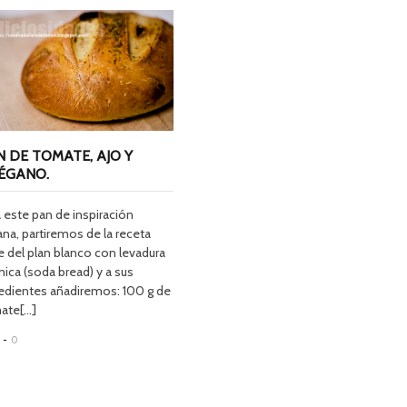
N DE TOMATE, AJO Y
ÉGANO.
 este pan de inspiración
iana, partiremos de la receta
e del plan blanco con levadura
ica (soda bread) y a sus
redientes añadiremos: 100 g de
te[...]
-
0