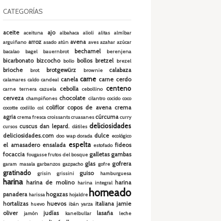
CATEGORÍAS
aceite
ajo
aceituna
albahaca
alioli
alitas
almíbar
arroz
avena
arguiñano
asado
atún
aves
azahar
azúcar
bechamel
bacalao
bagel
bauernbrot
berenjena
bicarbonato
bizcocho
bollos
bretzel
bollo
brezel
brioche
brotgewürz
calabaza
brot.
brownie
carne
canela
carne cerdo
calamares
caldo
candeal
centeno
cebolla
carne ternera
cazuela
cebollino
cerveza
chocolate
champiñones
cilantro
cocido
coco
coliflor
copos de avena
crema
cocotte
codillo
col
agria
cúrcuma
crema fresca
croissants
cruasanes
curry
deliciosidades
cuscus
dan lepard.
cursos
dátiles
deliciosidades.com
dulce
doo wap
dorada
ecológico
espelta
el amasadero
ensalada
fideos
estofado
focaccia
galletas
gambas
fougasse
frutos del bosque
glas
gofrera
garam masala
garbanzos
gazpacho
gofre
gratinado
guiso
grisin
grissini
hamburguesa
harina
harina de molino
harina
harina integral
horneado
panadera
hogazas
harissa
hojaldre
hortalizas
huevos
italiana
jamie
huevo
ibán yarza
oliver
judías
lasaña
jamón
kanelbullar
leche