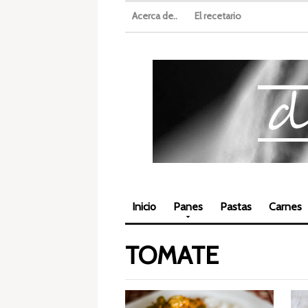
Acerca de..
El recetario
Inicio
Panes
Pastas
Carnes
TOMATE