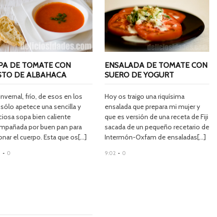
PA DE TOMATE CON
ENSALADA DE TOMATE CON
STO DE ALBAHACA
SUERO DE YOGURT
invernal, frío, de esos en los
Hoy os traigo una riquísima
sólo apetece una sencilla y
ensalada que prepara mi mujer y
ciosa sopa bien caliente
que es versión de una receta de Fiji
mpañada por buen pan para
sacada de un pequeño recetario de
nar el cuerpo. Esta que os[...]
Intermón-Oxfam de ensaladas[...]
9
-
0
9:02
-
0