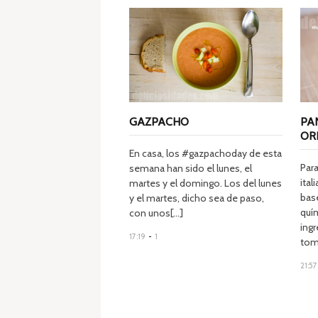
GAZPACHO
PA
OR
En casa, los #gazpachoday de esta
Para
semana han sido el lunes, el
ital
martes y el domingo. Los del lunes
bas
y el martes, dicho sea de paso,
quím
con unos[...]
ing
17:19
-
1
toma
21:57